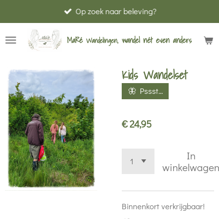
Op zoek naar beleving?
Ga
direct
MaRé
wandel nét
even
anders
Wandelingen,
naar
de
hoofdinhoud
Kids Wandelset
🦋 Pssst...
€ 24,95
In
winkelwage
Binnenkort verkrijgbaar!