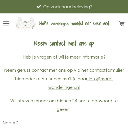
Op zoek naar beleving?
Ga
direct
MaRé
wandel nét
even
anders
Wandelingen,
naar
de
hoofdinhoud
Neem contact met ons op
Heb je vragen of wil je meer informatie?
Neem gerust contact met ons op via het contactformulier
hieronder of stuur een mailtje naar
info@mare-
wandelingen.nl
Wij streven ernaar om binnen 24 uur te antwoord te
geven.
Naam *